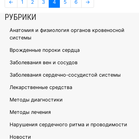
Навигация
Page
Page
Page
Page
Page
Page
←
1
2
3
4
5
6
→
по
РУБРИКИ
записям
Анатомия и физиология органов кровеносной
системы
Врожденные пороки сердца
Заболевания вен и сосудов
Заболевания сердечно-сосудистой системы
Лекарственные средства
Методы диагностики
Методы лечения
Нарушения сердечного ритма и проводимости
Новости