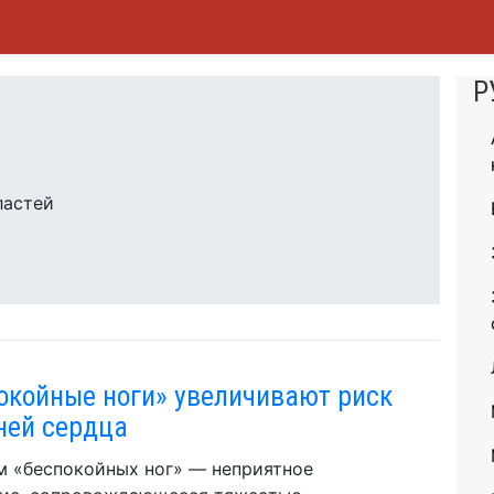
Р
ластей
окойные ноги» увеличивают риск
ней сердца
 «беспокойных ног» — неприятное