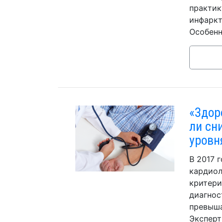
практик
инфаркт
Особенн
«Здор
ли сн
уровн
В 2017 
кардиол
критери
диагнос
превыша
Эксперт