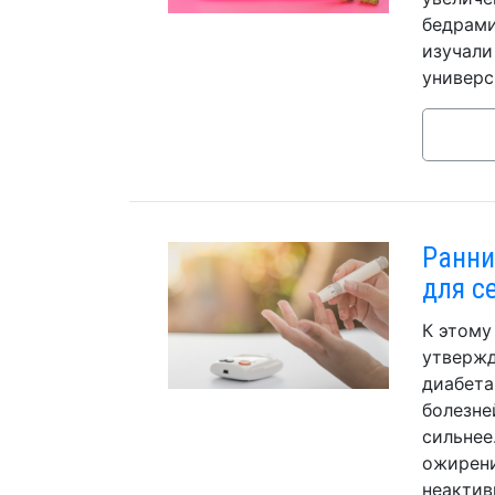
бедрами
изучали
универс
Ранни
для с
К этому
утвержд
диабета
болезне
сильнее
ожирени
неактив