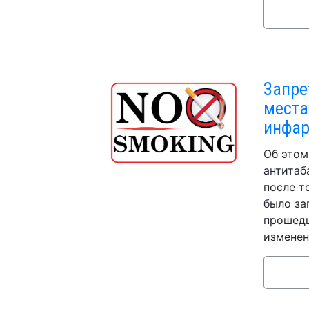
Запре
места
инфар
Об этом
антитаб
после т
было за
прошедш
изменен