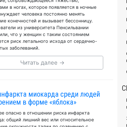
ие, сопровождающееся тяжестью,
ами в ногах, которое появляется в ночные
ынуждает человека постоянно менять
ие конечностей и вызывает бессонницу.
ватели из университета Пенсильвании
или, что у женщин с таким состоянием
тся риск летального исхода от сердечно-
тых заболеваний.
Читать далее
→
С
инфаркта миокарда среди людей
рением в форме «яблока»
ее опасно в отношении риска инфаркта
а: общий лишний вес или относительное
ние окружности талии по сравнению с