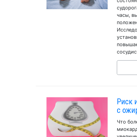
состоян
судорог
часы, в
положен
Исследо
установ
повышае
сосудис
Риск 
с ожи
Что бол
миокард
увеличе