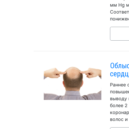
мм Hg м
Соответ
понижен
Облыс
сердц
Раннее 
повышен
выводу 
более 2
коронар
волос и