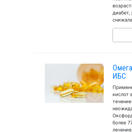
возраст
диабет,
снижала
Омега
ИБС
Примене
кислот 
течение
неожида
Оксфорд
более 7
лечение