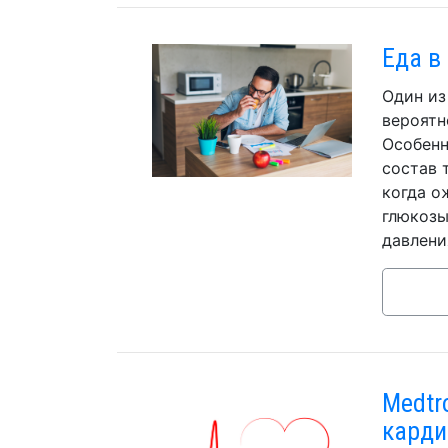
Еда в
Один из
вероятн
Особенн
состав 
когда о
глюкозы
давлени
Medtr
карди