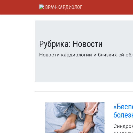
Skip
ВРАЧ-КАРДИОЛОГ
to
content
Рубрика:
Новости
Новости кардиологии и близких ей об
«Бесп
болез
Синдром