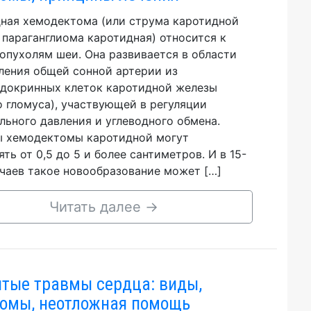
ная хемодектома (или струма каротидной
 параганглиома каротидная) относится к
опухолям шеи. Она развивается в области
ления общей сонной артерии из
докринных клеток каротидной железы
о гломуса), участвующей в регуляции
льного давления и углеводного обмена.
 хемодектомы каротидной могут
ять от 0,5 до 5 и более сантиметров. И в 15-
чаев такое новообразование может […]
Читать далее
→
тые травмы сердца: виды,
омы, неотложная помощь