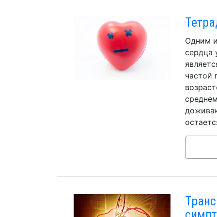
Тетра
Одним и
сердца 
являетс
частой 
возраст
среднем
доживаю
остаетс
Транс
симпт