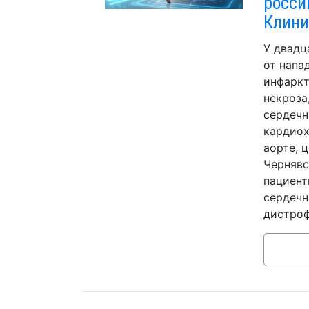
росси
Клини
У двадц
от напа
инфаркт
некроза
сердечн
кардиох
аорте, 
Чернявс
пациент
сердечн
дистроф