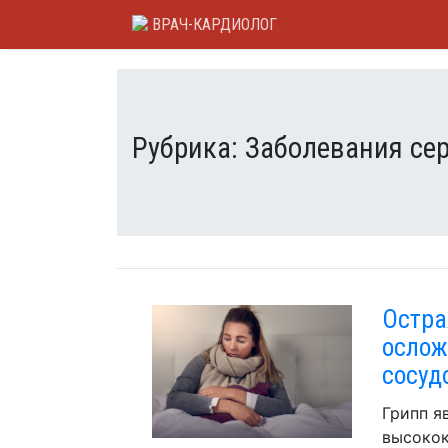
Skip
ВРАЧ-КАРДИОЛОГ
to
content
Рубрика:
Заболевания се
Остра
ослож
сосуд
Грипп я
высокок