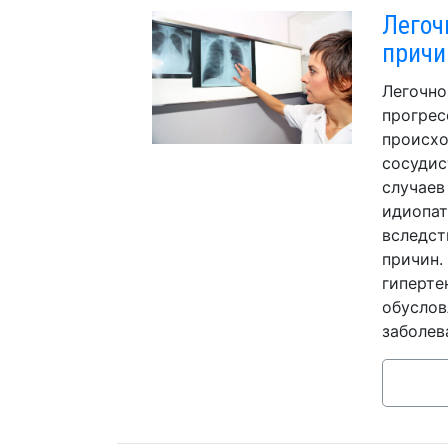
Легоч
причи
Легочно
прогрес
происхо
сосудис
случаев
идиопат
вследст
причин.
гиперте
обуслов
заболев