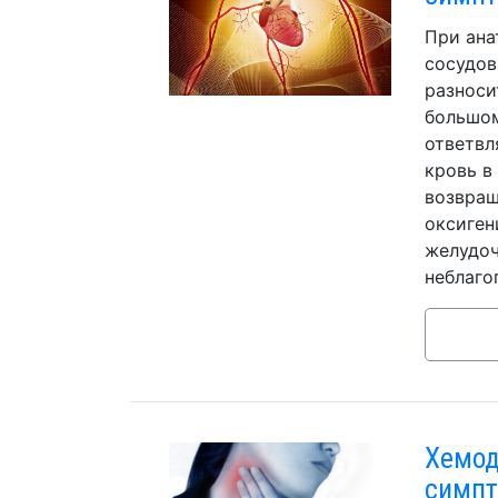
При ана
сосудов
разноси
большом
ответвл
кровь в
возвращ
оксиген
желудоч
неблаго
Хемод
симпт