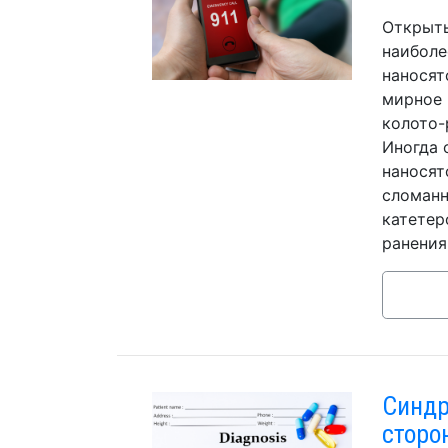
Открыты
наиболе
наносят
мирное 
колото-
Иногда 
наносят
сломанн
катетер
ранения
Синдр
сторо