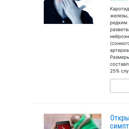
Каротид
железы,
редким 
разветв
нейроэн
(сонног
артериа
Размеры
составл
25% слу
Откры
симпт