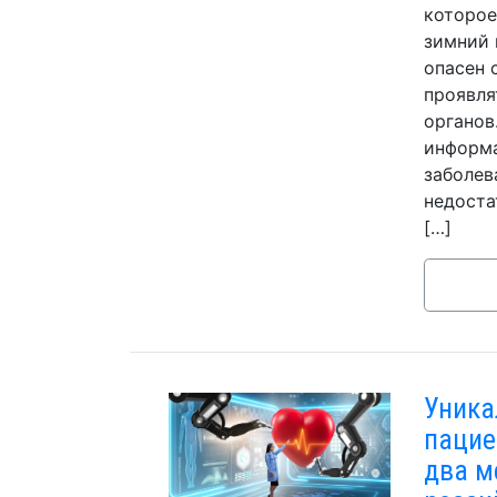
которое
зимний 
опасен 
проявля
органов
информа
заболев
недоста
[…]
Уника
пацие
два м