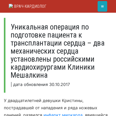
Skip
≡
ВРАЧ-КАРДИОЛОГ
to
content
Уникальная операция по
подготовке пациента к
трансплантации сердца – два
механических сердца
установлены российскими
кардиохирургами Клиники
Мешалкина
|
дата обновления
30.10.2017
У двадцатилетней девушки Кристины,
пострадавшей от нападения и ряда ножевых
ранений, развился
инфаркт миокарда
, явившийся