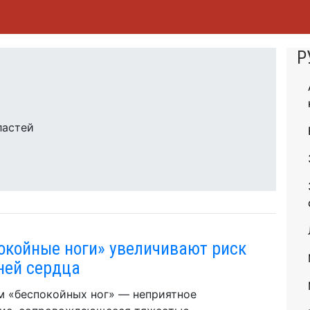
Р
ластей
окойные ноги» увеличивают риск
ней сердца
 «беспокойных ног» — неприятное