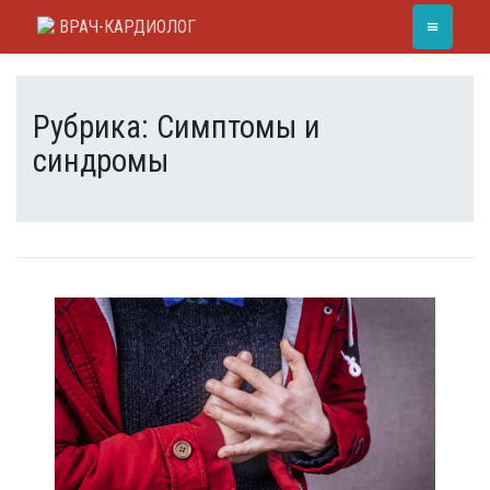
Skip
≡
ВРАЧ-КАРДИОЛОГ
to
content
Рубрика:
Симптомы и
синдромы