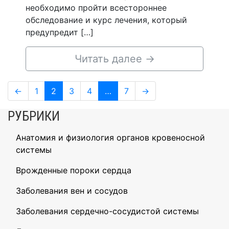
необходимо пройти всестороннее
обследование и курс лечения, который
предупредит […]
Читать далее
→
Навигация
Page
Page
Page
Page
Page
←
1
2
3
4
…
7
→
по
РУБРИКИ
записям
Анатомия и физиология органов кровеносной
системы
Врожденные пороки сердца
Заболевания вен и сосудов
Заболевания сердечно-сосудистой системы