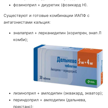
фозиноприл + диуретик (фозикард Н).
Существуют и готовые комбинации ИАПФ с
антагонистами кальция:
эналаприл + лерканидипин (корипрен, энап Л
комби);
лизиноприл + амлодипин (эквакард, экватор);
периндоприл + амлодипин (дальнева,
престанс);