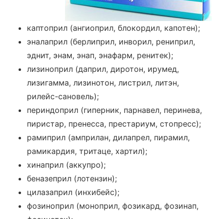
каптоприл (ангиоприл, блокордил, капотен);
эналаприл (берлиприл, инворил, рениприл,
эднит, энам, энап, энафарм, ренитек);
лизиноприл (даприл, диротон, ирумед,
лизигамма, лизинотон, листрил, литэн,
рилейс-сановель);
периндоприл (гиперник, парнавел, перинева,
пиристар, пренесса, престариум, стопресс);
рамиприл (амприлан, дилапрел, пирамил,
рамикардия, тритаце, хартил);
хинаприл (аккупро);
беназеприл (лотензин);
цилазаприл (инхибейс);
фозиноприл (моноприл, фозикард, фозинап,