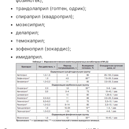
фозинотек);
трандолаприл (гоптен, одрик);
спираприл (квадроприл);
моэксиприл;
делаприл;
темокаприл;
зофеноприл (зокардис);
имидаприл.