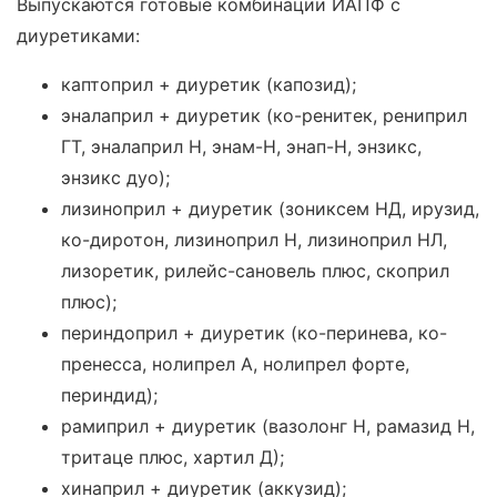
Выпускаются готовые комбинации ИАПФ с
диуретиками:
каптоприл + диуретик (капозид);
эналаприл + диуретик (ко-ренитек, рениприл
ГТ, эналаприл Н, энам-Н, энап-Н, энзикс,
энзикс дуо);
лизиноприл + диуретик (зониксем НД, ирузид,
ко-диротон, лизиноприл Н, лизиноприл НЛ,
лизоретик, рилейс-сановель плюс, скоприл
плюс);
периндоприл + диуретик (ко-перинева, ко-
пренесса, нолипрел А, нолипрел форте,
периндид);
рамиприл + диуретик (вазолонг Н, рамазид Н,
тритаце плюс, хартил Д);
хинаприл + диуретик (аккузид);